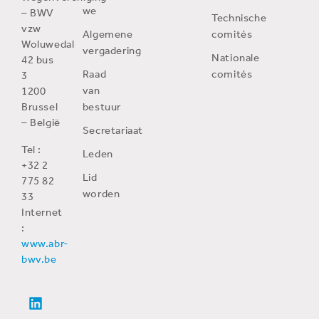
we
– BWV
Technische
vzw
Algemene
comités
Woluwedal
vergadering
Nationale
42 bus
Raad
comités
3
van
1200
Brussel
bestuur
– België
Secretariaat
Tel :
Leden
+32 2
Lid
775 82
worden
33
Internet
:
www.abr-
bwv.be