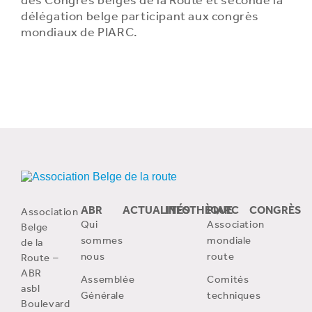
des Congrès belges de la Route et seconde la
délégation belge participant aux congrès
mondiaux de PIARC.
ABR
ACTUALITÉS
INFOTHÈQUE
PIARC
CONGRÈS
Association
Qui
Association
Belge
sommes
mondiale
de la
nous
route
Route –
ABR
Assemblée
Comités
asbl
Générale
techniques
Boulevard