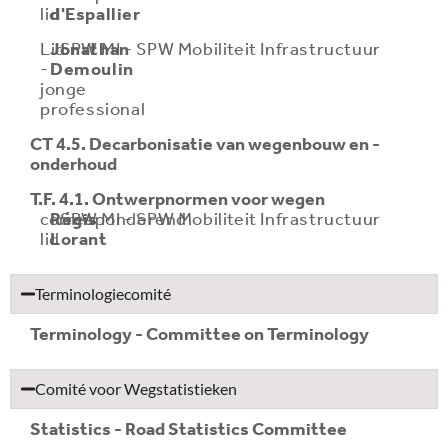
lid
d'Espallier
Lid
Jonathan
SPW MI - SPW Mobiliteit Infrastructuur
-
Demoulin
jonge
professional
CT 4.5. Decarbonisatie van wegenbouw en -
onderhoud
T.F. 4.1. Ontwerpnormen voor wegen
corresponderend
Régis
SPW MI - SPW Mobiliteit Infrastructuur
lid
Lorant
Terminologiecomité
Terminology - Committee on Terminology
Comité voor Wegstatistieken
Statistics - Road Statistics Committee