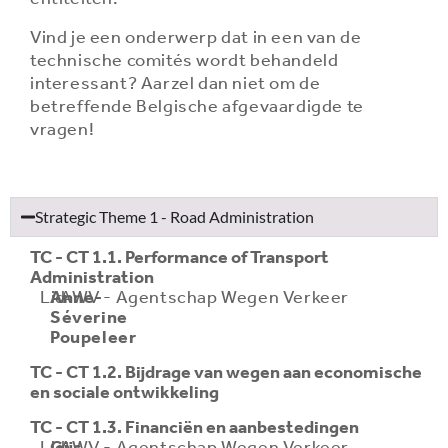
Vind je een onderwerp dat in een van de
technische comités wordt behandeld
interessant? Aarzel dan niet om de
betreffende Belgische afgevaardigde te
vragen!
Strategic Theme 1 - Road Administration
TC - CT 1.1. Performance of Transport
Administration
Lid
Anne-
AWV - Agentschap Wegen Verkeer
Séverine
Poupeleer
TC - CT 1.2. Bijdrage van wegen aan economische
en sociale ontwikkeling
TC - CT 1.3. Financiën en aanbestedingen
Lid
Gijs
AWV - Agentschap Wegen Verkeer