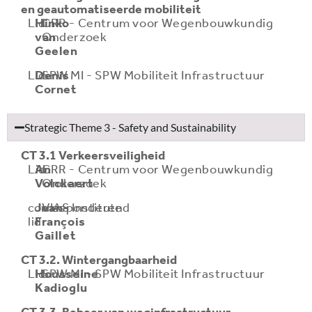
en geautomatiseerde mobiliteit
Lid
Hinko
CRR - Centrum voor Wegenbouwkundig
van
Onderzoek
Geelen
Lid
Denis
SPW MI - SPW Mobiliteit Infrastructuur
Cornet
Strategic Theme 3 - Safety and Sustainability
CT 3.1 Verkeersveiligheid
Lid
An
CRR - Centrum voor Wegenbouwkundig
Volckaert
Onderzoek
corresponderend
Jean-
VIAS Institute
lid
François
Gaillet
CT 3.2. Wintergangbaarheid
Lid
Housseine
SPW MI - SPW Mobiliteit Infrastructuur
Kadioglu