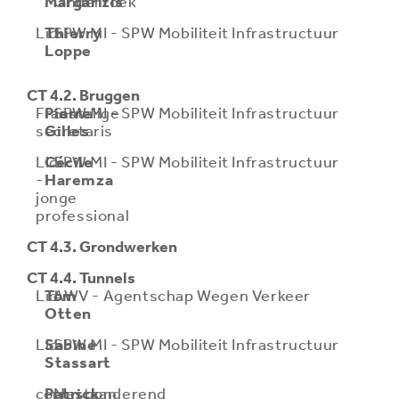
Margaritis
Onderzoek
Lid
Thierry
SPW MI - SPW Mobiliteit Infrastructuur
Loppe
CT 4.2. Bruggen
Franstalige
Pierre
SPW MI - SPW Mobiliteit Infrastructuur
secretaris
Gilles
Lid
Cécile
SPW MI - SPW Mobiliteit Infrastructuur
-
Haremza
jonge
professional
CT 4.3. Grondwerken
CT 4.4. Tunnels
Lid
Tom
AWV - Agentschap Wegen Verkeer
Otten
Lid
Sabine
SPW MI - SPW Mobiliteit Infrastructuur
Stassart
corresponderend
Patrick
Nestaan