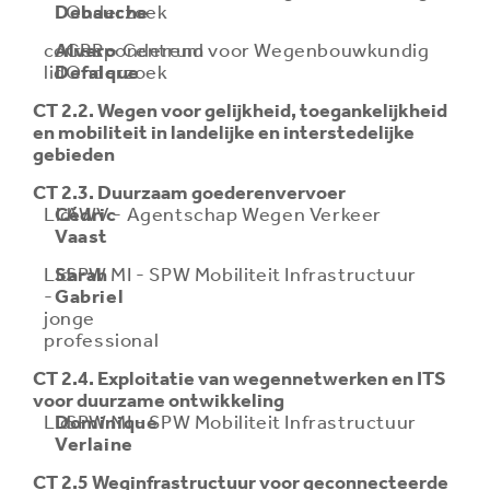
Debauche
Onderzoek
corresponderend
Alvaro
CRR - Centrum voor Wegenbouwkundig
lid
Defalque
Onderzoek
CT 2.2. Wegen voor gelijkheid, toegankelijkheid
en mobiliteit in landelijke en interstedelijke
gebieden
CT 2.3. Duurzaam goederenvervoer
Lid
Cédric
AWV - Agentschap Wegen Verkeer
Vaast
Lid
Sarah
SPW MI - SPW Mobiliteit Infrastructuur
-
Gabriel
jonge
professional
CT 2.4. Exploitatie van wegennetwerken en ITS
voor duurzame ontwikkeling
Lid
Dominique
SPW MI - SPW Mobiliteit Infrastructuur
Verlaine
CT 2.5 Weginfrastructuur voor geconnecteerde