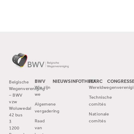
BWV
NIEUWS
INFOTHEEK
PIARC
CONGRESS
Belgische
Wie zijn
Wereldwegenverenigi
Wegenvereniging
we
– BWV
Technische
vzw
Algemene
comités
Woluwedal
vergadering
Nationale
42 bus
Raad
comités
3
van
1200