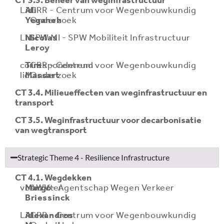
CT 3.3. Beheer van weginfrastructuur
Lid
Ali
CRR - Centrum voor Wegenbouwkundig
Yeganeh
Onderzoek
Lid
Nicolas
SPW MI - SPW Mobiliteit Infrastructuur
Leroy
corresponderend
Tim
CRR - Centrum voor Wegenbouwkundig
lid
Massart
Onderzoek
CT 3.4. Milieueffecten van weginfrastructuur en
transport
CT 3.5. Weginfrastructuur voor decarbonisatie
van wegtransport
Strategic Theme 4 - Resilience Infrastructure
CT 4.1. Wegdekken
voorzitter
Margo
AWV - Agentschap Wegen Verkeer
Briessinck
Lid
Alexandros
CRR - Centrum voor Wegenbouwkundig