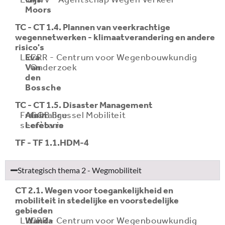
Moors
TC - CT 1.4. Plannen van veerkrachtige
wegennetwerken - klimaatverandering en andere
risico's
Lid
Eva
CRR - Centrum voor Wegenbouwkundig
Van
Onderzoek
den
Bossche
TC - CT 1.5. Disaster Management
Franstalige
Alain
GOB Brussel Mobiliteit
secretaris
Lefèbvre
TF - TF 1.1.HDM-4
Strategisch thema 2 - Wegmobiliteit
CT 2.1. Wegen voor toegankelijkheid en
mobiliteit in stedelijke en voorstedelijke
gebieden
Lid
Wanda
CRR - Centrum voor Wegenbouwkundig