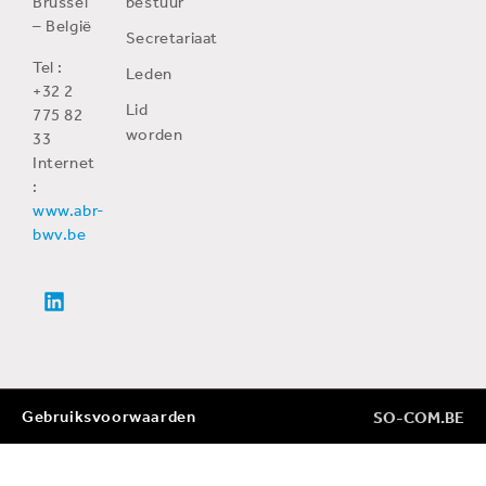
Brussel
bestuur
– België
Secretariaat
Tel :
Leden
+32 2
Lid
775 82
worden
33
Internet
:
www.abr-
bwv.be
Gebruiksvoorwaarden
SO-COM.BE