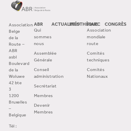
ABR
ACTUALITÉS
INFOTHÈQUE
PIARC
CONGRÈS
Association
Qui
Association
Belge
sommes
mondiale
de la
nous
route
Route –
ABR
Assemblée
Comités
asbl
Générale
techniques
Boulevard
Conseil
Comités
de la
Woluwe
administration
Nationaux
42 bte
Secrétariat
3
1200
Membres
Bruxelles
Devenir
–
Membres
Belgique
Tél :