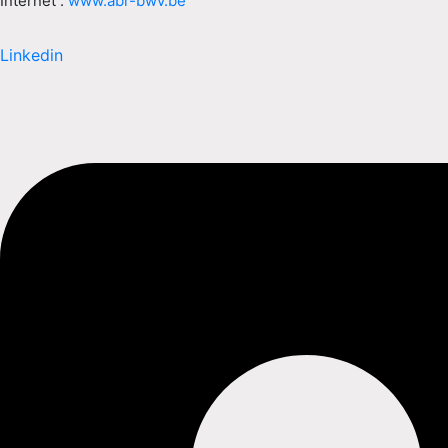
Internet :
www.abr-bwv.be
Linkedin