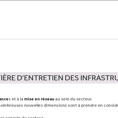
matière d’entretien des inf
TIÈRE D’ENTRETIEN DES INFRAST
ance
s et à la
mise en réseau
au sein du secteur.
e nombreuses nouvelles dimensions sont à prendre en consi
tre experts du secteur.